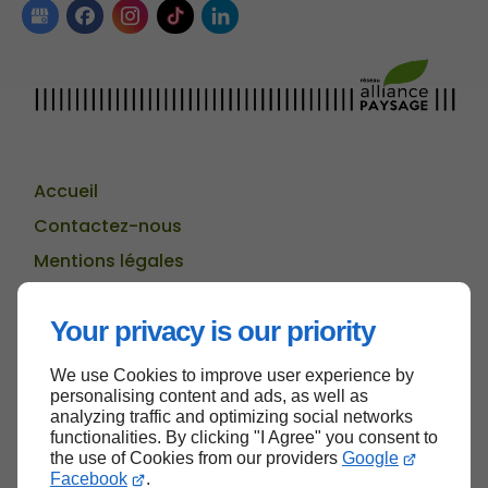
Accueil
Contactez-nous
Mentions légales
Plan du site
Your privacy is our priority
We use Cookies to improve user experience by
Haut de page
personalising content and ads, as well as
analyzing traffic and optimizing social networks
functionalities. By clicking "I Agree" you consent to
the use of Cookies from our providers
Google
Facebook
.