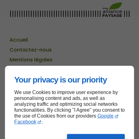
Accueil
Contactez-nous
Mentions légales
Plan du site
Your privacy is our priority
We use Cookies to improve user experience by
Haut de page
personalising content and ads, as well as
analyzing traffic and optimizing social networks
functionalities. By clicking "I Agree" you consent to
the use of Cookies from our providers
Google
Facebook
.