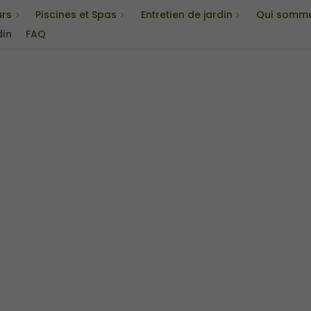
urs
Piscines et Spas
Entretien de jardin
Qui somme
din
FAQ