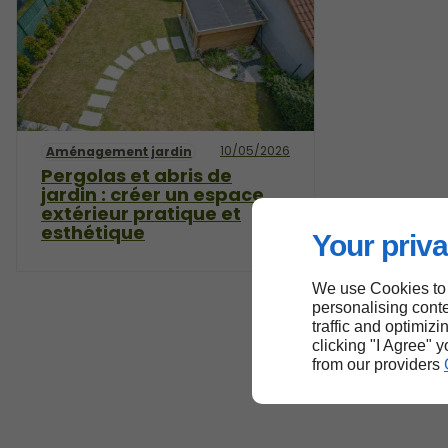
10/05/2026
Aménagement jardin
Pergolas et abris de
jardin : créer un espace
extérieur pratique et
esthétique
Your priva
We use Cookies to
personalising conte
traffic and optimizi
clicking "I Agree" 
from our providers