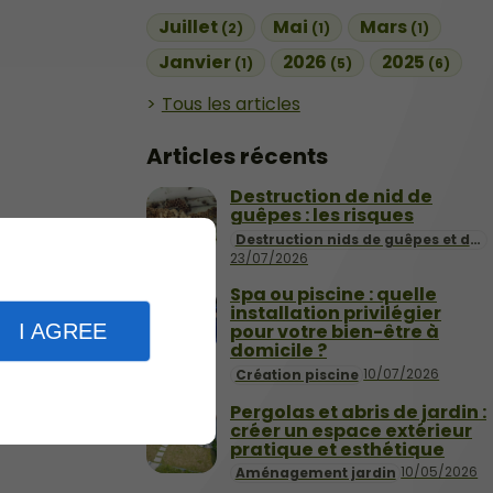
Juillet
Mai
Mars
(2)
(1)
(1)
Janvier
2026
2025
(1)
(5)
(6)
Tous les articles
Articles récents
Destruction de nid de
guêpes : les risques
Destruction nids de guêpes et de frelons
23/07/2026
Spa ou piscine : quelle
installation privilégier
pour votre bien-être à
I AGREE
domicile ?
10/07/2026
Création piscine
Pergolas et abris de jardin :
créer un espace extérieur
pratique et esthétique
10/05/2026
Aménagement jardin